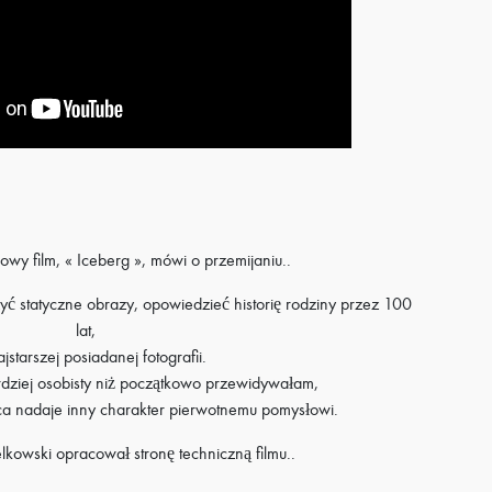
wy film, « Iceberg », mówi o przemijaniu..
yć statyczne obrazy, opowiedzieć historię rodziny przez 100
lat,
jstarszej posiadanej fotografii.
ardziej osobisty niż początkowo przewidywałam,
ca nadaje inny charakter pierwotnemu pomysłowi.
kowski opracował stronę techniczną filmu..