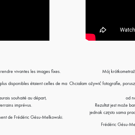
rendre vivantes les images fixes.
Mój krótkometrażo
plus disponibles étaient celles de ma
Chciałam ożywić fotografie, porusz
’aurais souhaité au départ,
od na
terrains imprévus.
Rezultat jest może b
jednak często sama pra
ennent de Frédéric Gésu-Melkowski.
Frédéric Gésu-Mel